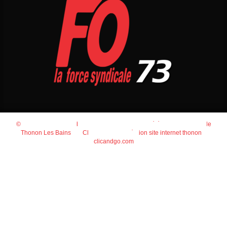
© 2026
Agence Web Thonon Les Bains
-
Référencement Google
Thonon Les Bains
Clic And Go
création site internet thonon
clicandgo.com