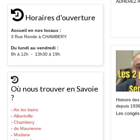
ADHEREZ A
Horaires d'ouverture
Accueil en nos locaux :
3 Rue Ronde à CHAMBERY.
Du lundi au vendredi :
8h à 12h - 13h30 à 19h.
Où nous trouver en Savoie
?
Histoire de
depuis 193
-
Aix les bains
Les congés
-
Albertville
-
Chambery
-
de.Maurienne
-
Modane