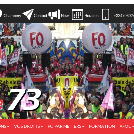
Chambéry
Contact
News
Horaires
: +33479692
ONS
VOS DROITS
FO PAR METIERS
FORMATION
AFOC