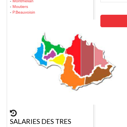
-
Montmelian
-
Moutiers
-
P.Beauvoisin
SALARIES DES TRES