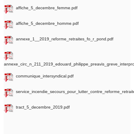
affiche_5_decembre_femme.pdf
affiche_5_decembre_homme.pdf
annexe_1__2019_reforme_retraites_fo_r_pond.pdf
annexe_circ_n_211_2019_edouard_philippe_preavis_greve_interpro
communique_intersyndical.pdf
service_incendie_secours_pour_lutter_contre_reforme_retrait
tract_5_decembre_2019.pdf