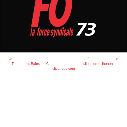
© 2026
Agence Web Thonon Les Bains
-
Référencement Google
Thonon Les Bains
Clic And Go
création site internet thonon
clicandgo.com