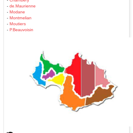
-
de.Maurienne
-
Modane
-
Montmelian
-
Moutiers
-
P.Beauvoisin