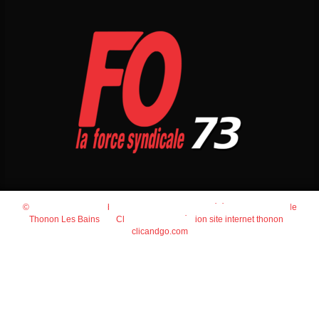
© 2026
Agence Web Thonon Les Bains
-
Référencement Google
Thonon Les Bains
Clic And Go
création site internet thonon
clicandgo.com