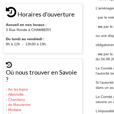
L’aménagem
Horaires d'ouverture
· par le mé
Accueil en nos locaux :
·
ou
par le
3 Rue Ronde à CHAMBERY.
ou une disp
Du lundi au vendredi :
8h à 12h - 13h30 à 19h.
obligatoire
·
ou
par la
du 04.08.20
Le Comité 
Où nous trouver en Savoie
l’autorité te
?
Si l’autori
dans un au
-
Aix les bains
-
Albertville
Le Comité d
-
Chambery
oeuvre un 
-
de.Maurienne
-
Modane
L’impossibi