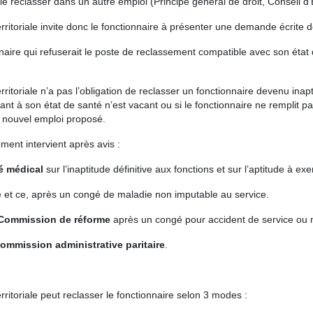
le reclasser dans un autre emploi (Principe général de droit, Conseil 
territoriale invite donc le fonctionnaire à présenter une demande écrite
naire qui refuserait le poste de reclassement compatible avec son état d
territoriale n’a pas l’obligation de reclasser un fonctionnaire devenu in
nt à son état de santé n’est vacant ou si le fonctionnaire ne remplit p
 nouvel emploi proposé.
ment intervient après avis :
é médical
sur l’inaptitude définitive aux fonctions et sur l’aptitude à ex
 et ce, après un congé de maladie non imputable au service.
Commission de réforme
après un congé pour accident de service ou 
ommission administrative paritaire
.
erritoriale peut reclasser le fonctionnaire selon 3 modes :