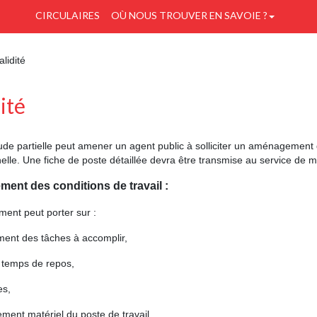
CIRCULAIRES
OÙ NOUS TROUVER EN SAVOIE ?
alidité
ité
ude partielle peut amener un agent public à solliciter un aménagement
elle. Une fiche de poste détaillée devra être transmise au service de mé
nt des conditions de travail :
ent peut porter sur :
ment des tâches à accomplir,
de temps de repos,
es,
ment matériel du poste de travail.