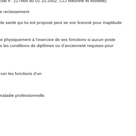
d’Etat n° 227868 du 02.10.2002, CCI Meurthe et Moselle).
 de reclassement.
e santé qui lui est proposé peut se voir licencié pour inaptitude
apte physiquement à l’exercice de ses fonctions si aucun poste
as les conditions de diplômes ou d’ancienneté requises pour
ercer les fonctions d’un
maladie professionnelle.