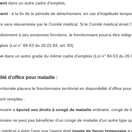
ment
dans un autre cadre d’emplois,
ment
: à la fin de la période de détachement, en cas d’inaptitude tempor
re sera réexaminée par le Comité médical. Si le Comité médical émet l’a
nitivement à ses anciennes fonctions, le fonctionnaire pourra être int
lois (Loi n° 84-53 du 26.01.84, art. 83).
ion
dans un autre grade du même cadre d’emplois (Loi n° 84-53 du 26.01
lité d’office pour maladie :
erritoriale placera le fonctionnaire territorial en disponibilité d’office pou
ont remplies :
onnaire a
épuisé ses droits à congé de maladie
ordinaire, congé de
onnaire ne peut pas bénéficier d’un congé de maladie d’un autre type que 
 médical a émis l’avis que l’agent était
inapte de façon temporaire
à 