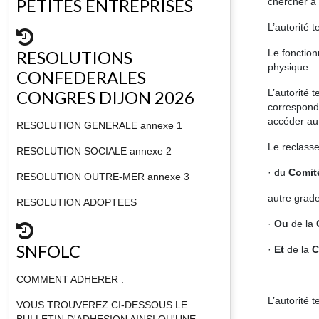
PETITES ENTREPRISES
chercher à 
L’autorité 
RESOLUTIONS
Le fonction
physique.
CONFEDERALES
CONGRES DIJON 2026
L’autorité 
corresponda
accéder au
RESOLUTION GENERALE annexe 1
Le reclasse
RESOLUTION SOCIALE annexe 2
· du
Comit
RESOLUTION OUTRE-MER annexe 3
autre grade
RESOLUTION ADOPTEES
·
Ou
de la
SNFOLC
·
Et
de la
C
COMMENT ADHERER :
L’autorité t
VOUS TROUVEREZ CI-DESSOUS LE
BULLETIN D'ADHESION AINSI QU'UNE