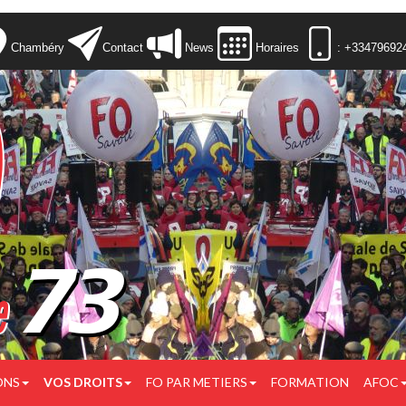
Chambéry
Contact
News
Horaires
: +33479692
ONS
VOS DROITS
FO PAR METIERS
FORMATION
AFOC