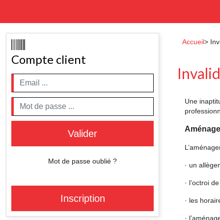
Accueil
> Inv
Compte client
Invalid
Une inaptit
professionn
Aménageme
Valider
L’aménagem
Mot de passe oublié ?
· un allège
· l’octroi 
Inscription
· les horair
· l’aménage