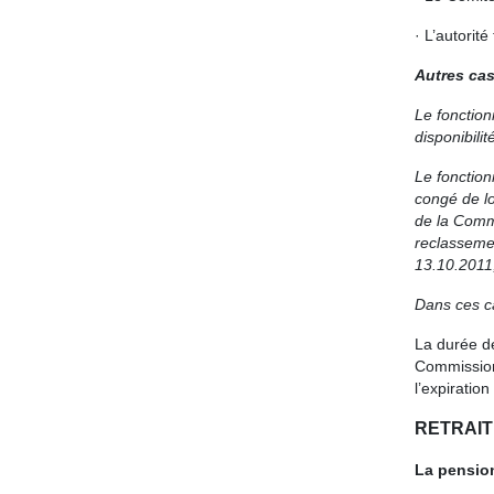
· L’autorité
Autres cas
Le fonction
disponibilit
Le fonctio
congé de l
de la Commi
reclasseme
13.10.2011,
Dans ces ca
La durée de
Commission 
l’expiratio
RETRAIT
La pension