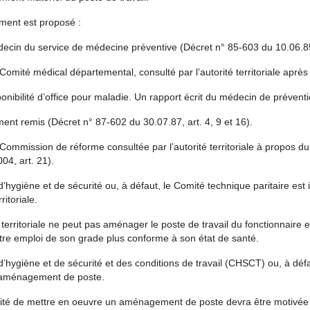
ent est proposé :
decin du service de médecine préventive (Décret n° 85-603 du 10.06.8
 Comité médical départemental, consulté par l’autorité territoriale apr
onibilité d’office pour maladie. Un rapport écrit du médecin de préventio
ment remis (Décret n° 87-602 du 30.07.87, art. 4, 9 et 16).
 Commission de réforme consultée par l’autorité territoriale à propos du 
04, art. 21).
d’hygiène et de sécurité ou, à défaut, le Comité technique paritaire
rritoriale.
té territoriale ne peut pas aménager le poste de travail du fonctionnaire
tre emploi de son grade plus conforme à son état de santé.
’hygiène et de sécurité et des conditions de travail (CHSCT) ou, à déf
aménagement de poste.
lité de mettre en oeuvre un aménagement de poste devra être motivée par 