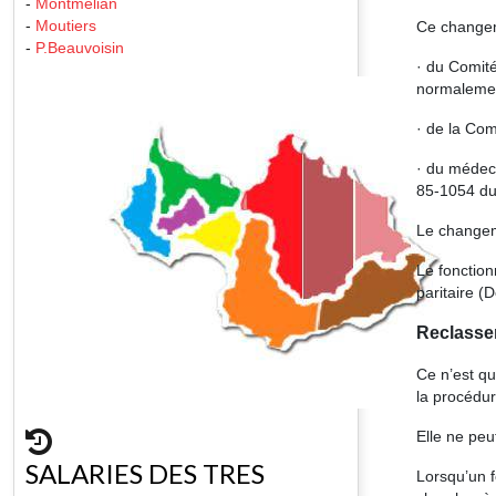
-
Montmelian
-
Moutiers
Ce changeme
-
P.Beauvoisin
· du Comité
normalement
· de la Com
· du médeci
85-1054 du 
Le changem
Le fonction
paritaire (
Reclassem
Ce n’est qu
la procédur
Elle ne peu
SALARIES DES TRES
Lorsqu’un f