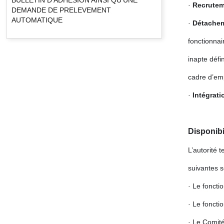
·
Recrute
DEMANDE DE PRELEVEMENT
AUTOMATIQUE
·
Détache
fonctionnai
inapte défi
cadre d’emp
·
Intégrat
Disponibi
L’autorité t
suivantes s
· Le foncti
· Le foncti
· Le Comité