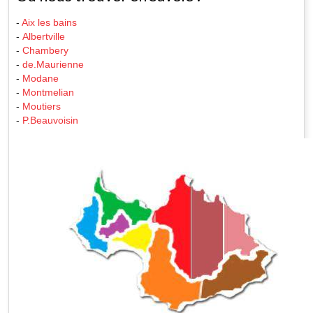
-
Aix les bains
-
Albertville
-
Chambery
-
de.Maurienne
-
Modane
-
Montmelian
-
Moutiers
-
P.Beauvoisin