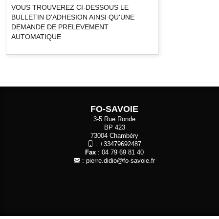
VOUS TROUVEREZ CI-DESSOUS LE
BULLETIN D'ADHESION AINSI QU'UNE
DEMANDE DE PRELEVEMENT
AUTOMATIQUE
FO-SAVOIE
3-5 Rue Ronde
BP 423
73004 Chambéry
:
+33479692487
Fax
: 04 79 69 81 40
:
pierre.didio@fo-savoie.fr