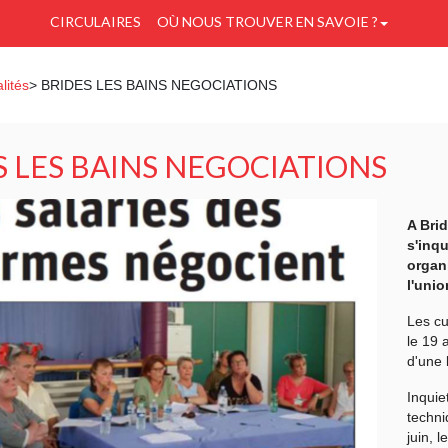
CIRCULAIRES
OÙ NOUS TROUVER EN SAVOIE ?
lités
> BRIDES LES BAINS NEGOCIATIONS
S LES BAINS NEGOCIATIONS
A Bri
s'inq
organi
l'unio
Les cu
le 19 
d'une 
Inquie
techni
juin, 