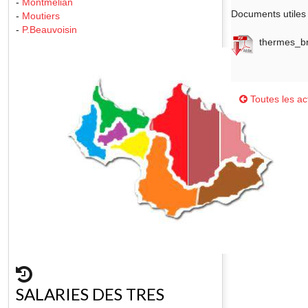
-
Montmelian
Documents utiles 
-
Moutiers
-
P.Beauvoisin
thermes_br
Toutes les act
SALARIES DES TRES