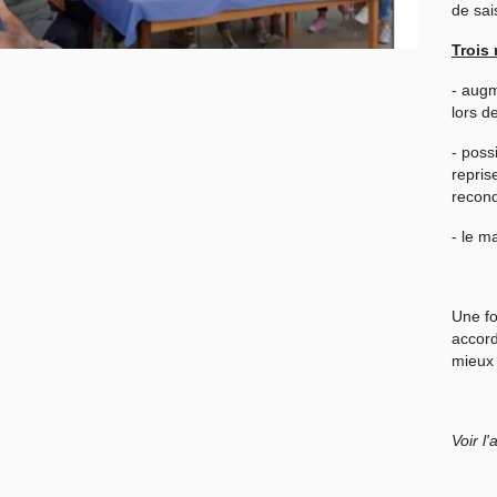
de sai
Trois
- augm
lors d
- poss
reprise
recond
- le m
Une fo
accord
mieux 
Voir l