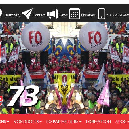
Chambéry
Contact
News
Horaires
: +33479692
ONS
VOS DROITS
FO PAR METIERS
FORMATION
AFOC