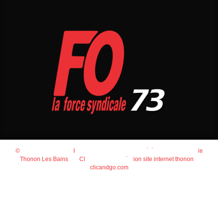
© 2026
Agence Web Thonon Les Bains
-
Référencement Google
Thonon Les Bains
Clic And Go
création site internet thonon
clicandgo.com