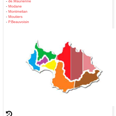
-
de.Maurienne
-
Modane
-
Montmelian
-
Moutiers
-
P.Beauvoisin