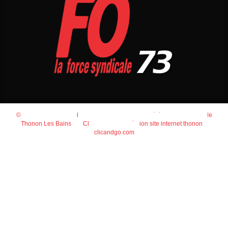
© 2026
Agence Web Thonon Les Bains
-
Référencement Google
Thonon Les Bains
Clic And Go
création site internet thonon
clicandgo.com