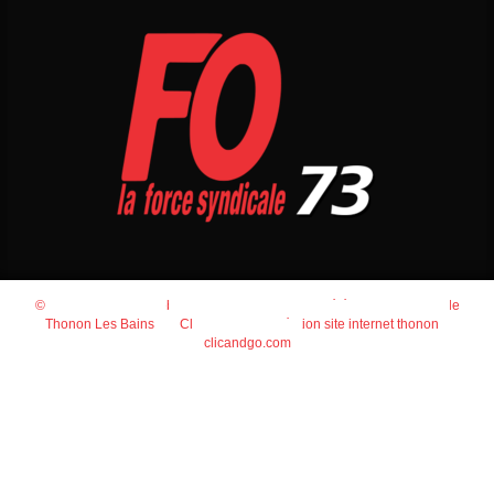
© 2026
Agence Web Thonon Les Bains
-
Référencement Google
Thonon Les Bains
Clic And Go
création site internet thonon
clicandgo.com