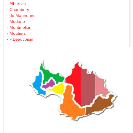
-
Albertville
-
Chambery
-
de.Maurienne
-
Modane
-
Montmelian
-
Moutiers
-
P.Beauvoisin