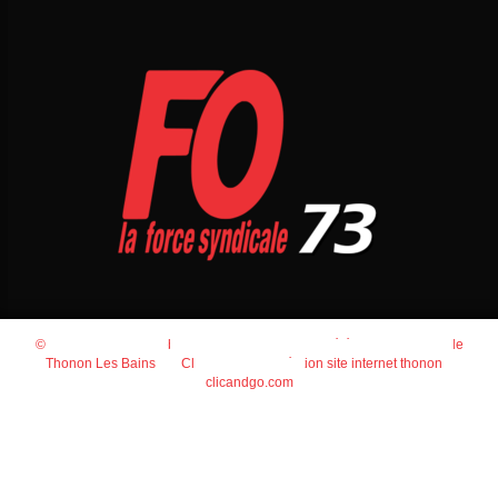
© 2026
Agence Web Thonon Les Bains
-
Référencement Google
Thonon Les Bains
Clic And Go
création site internet thonon
clicandgo.com