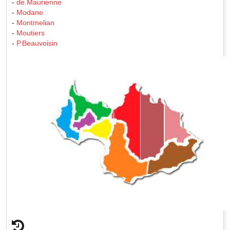
-
de.Maurienne
-
Modane
-
Montmelian
-
Moutiers
-
P.Beauvoisin