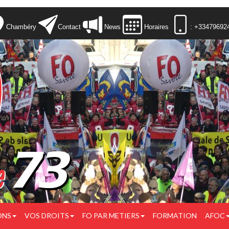
Chambéry
Contact
News
Horaires
: +33479692
ONS
VOS DROITS
FO PAR METIERS
FORMATION
AFOC