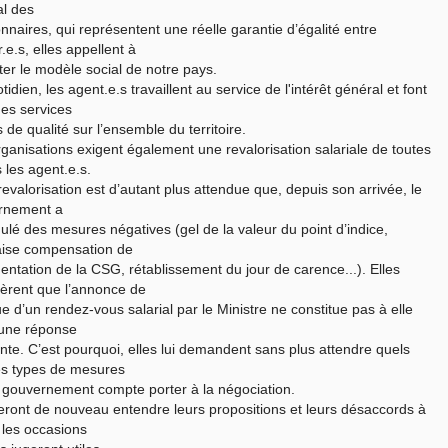
l des
onnaires, qui représentent une réelle garantie d’égalité entre
.e.s, elles appellent à
ter le modèle social de notre pays.
tidien, les agent.e.s travaillent au service de l'intérêt général et font
des services
s de qualité sur l’ensemble du territoire.
ganisations exigent également une revalorisation salariale de toutes
s les agent.e.s.
revalorisation est d’autant plus attendue que, depuis son arrivée, le
rnement a
lé des mesures négatives (gel de la valeur du point d’indice,
ise compensation de
entation de la CSG, rétablissement du jour de carence...). Elles
èrent que l’annonce de
ue d’un rendez-vous salarial par le Ministre ne constitue pas à elle
 une réponse
ante. C’est pourquoi, elles lui demandent sans plus attendre quels
es types de mesures
 gouvernement compte porter à la négociation.
feront de nouveau entendre leurs propositions et leurs désaccords à
 les occasions