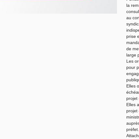
la rem
consul
au con
syndic
indisp
prise 
mandat
de met
large 
Les or
pour p
engagé
publiq
Elles 
échéa
projet 
Elles 
projet
minist
auprès
préfet
Attach