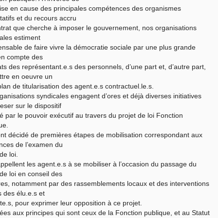
ise en cause des principales compétences des organismes
tatifs et du recours accru
trat que cherche à imposer le gouvernement, nos organisations
ales estiment
ensable de faire vivre la démocratie sociale par une plus grande
en compte des
s des représentant.e.s des personnels, d’une part et, d’autre part,
tre en oeuvre un
plan de titularisation des agent.e.s contractuel.le.s.
ganisations syndicales engagent d’ores et déjà diverses initiatives
eser sur le dispositif
 par le pouvoir exécutif au travers du projet de loi Fonction
ue.
ont décidé de premières étapes de mobilisation correspondant aux
nces de l’examen du
de loi.
appellent les agent.e.s à se mobiliser à l’occasion du passage du
 de loi en conseil des
res, notamment par des rassemblements locaux et des interventions
 des élu.e.s et
.te.s, pour exprimer leur opposition à ce projet.
ées aux principes qui sont ceux de la Fonction publique, et au Statut