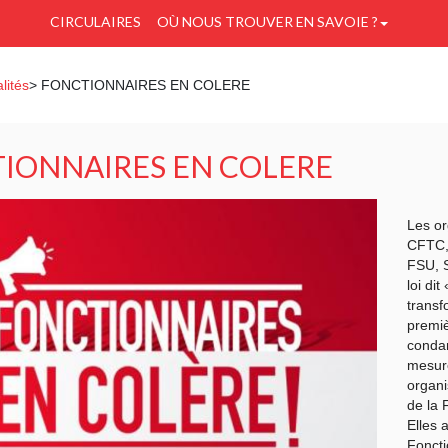
CIRCULAIRES
OÙ NOUS TROUVER EN SAVOIE ?
lités
> FONCTIONNAIRES EN COLERE
IONNAIRES EN COLERE
Les or
CFTC,
FSU, S
loi dit
transf
premiè
conda
mesure
organi
de la 
Elles 
Foncti