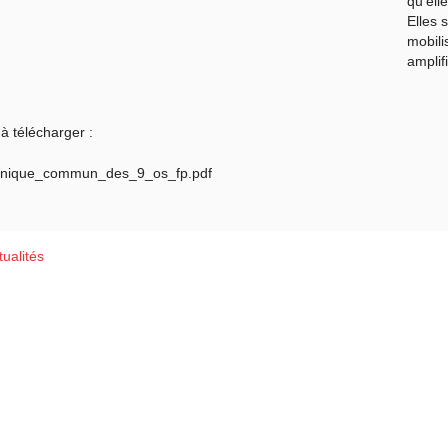
qu’elle
Elles 
mobili
amplif
à télécharger :
ique_commun_des_9_os_fp.pdf
ualités