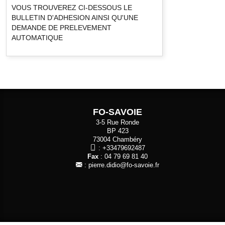
VOUS TROUVEREZ CI-DESSOUS LE
BULLETIN D'ADHESION AINSI QU'UNE
DEMANDE DE PRELEVEMENT
AUTOMATIQUE
FO-SAVOIE
3-5 Rue Ronde
BP 423
73004 Chambéry
:
+33479692487
Fax
: 04 79 69 81 40
:
pierre.didio@fo-savoie.fr