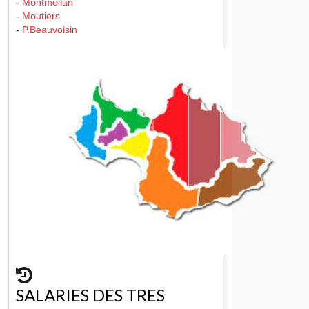
-
Montmelian
-
Moutiers
-
P.Beauvoisin
SALARIES DES TRES