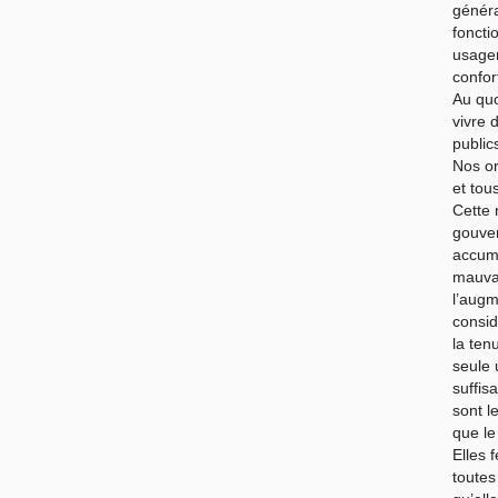
généra
foncti
usager
confor
Au quo
vivre 
public
Nos or
et tou
Cette 
gouve
accumu
mauva
l’augm
consid
la ten
seule
suffis
sont l
que le
Elles 
toutes