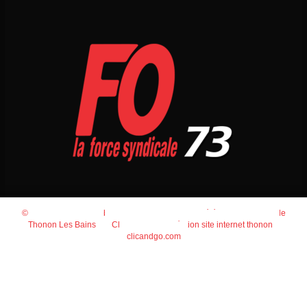
© 2026
Agence Web Thonon Les Bains
-
Référencement Google
Thonon Les Bains
Clic And Go
création site internet thonon
clicandgo.com