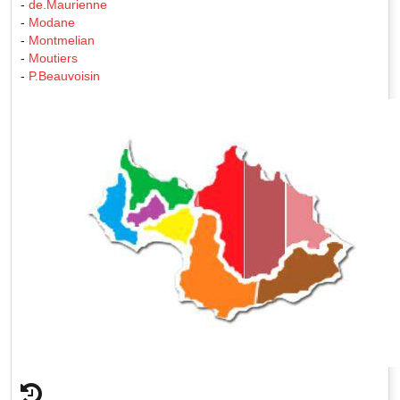
-
de.Maurienne
-
Modane
-
Montmelian
-
Moutiers
-
P.Beauvoisin