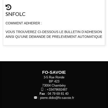
SNFOLC
COMMENT ADHERER :
VOUS TROUVEREZ CI-DESSOUS LE BULLETIN D'ADHESION
AINSI QU'UNE DEMANDE DE PRELEVEMENT AUTOMATIQUE
FO-SAVOIE
3-5 Rue Ronde
BP 423
73004 Chambéry
:
+33479692487
Fax
: 04 79 69 81 40
:
pierre.didio@fo-savoie.fr