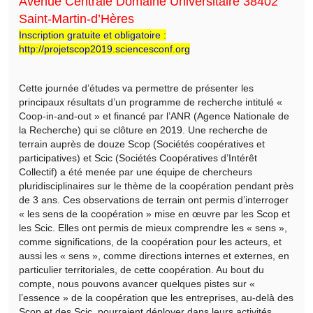
Avenue Centrale Domaine Universitaire 38402
Saint-Martin-d’Hères
Inscription gratuite et obligatoire :
http://projetscop2019.sciencesconf.org
Cette journée d’études va permettre de présenter les
principaux résultats d’un programme de recherche intitulé «
Coop-in-and-out » et financé par l’ANR (Agence Nationale de
la Recherche) qui se clôture en 2019. Une recherche de
terrain auprès de douze Scop (Sociétés coopératives et
participatives) et Scic (Sociétés Coopératives d’Intérêt
Collectif) a été menée par une équipe de chercheurs
pluridisciplinaires sur le thème de la coopération pendant près
de 3 ans. Ces observations de terrain ont permis d’interroger
« les sens de la coopération » mise en œuvre par les Scop et
les Scic. Elles ont permis de mieux comprendre les « sens »,
comme significations, de la coopération pour les acteurs, et
aussi les « sens », comme directions internes et externes, en
particulier territoriales, de cette coopération. Au bout du
compte, nous pouvons avancer quelques pistes sur «
l’essence » de la coopération que les entreprises, au-delà des
Scop et des Scic, pourraient déployer dans leurs activités.