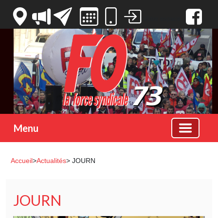
Votre espace
Menu
Accueil
>
Actualités
> JOURN
JOURN