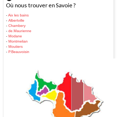
Où nous trouver en Savoie ?
-
Aix les bains
-
Albertville
-
Chambery
-
de.Maurienne
-
Modane
-
Montmelian
-
Moutiers
-
P.Beauvoisin