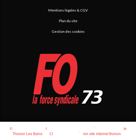
Mentions légales & CGV
Plan du site
Gestion des cookies
© 2026
Agence Web Thonon Les Bains
-
Référencement Google
Thonon Les Bains
Clic And Go
création site internet thonon