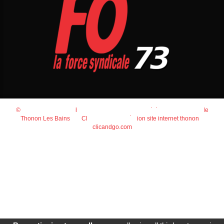
© 2026
Agence Web Thonon Les Bains
-
Référencement Google
Thonon Les Bains
Clic And Go
création site internet thonon
clicandgo.com