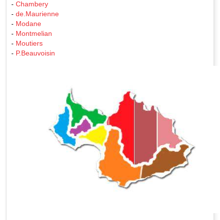
-
Chambery
-
de.Maurienne
-
Modane
-
Montmelian
-
Moutiers
-
P.Beauvoisin