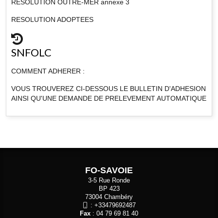
RESOLUTION OUTRE-MER annexe 3
RESOLUTION ADOPTEES
SNFOLC
COMMENT ADHERER :
VOUS TROUVEREZ CI-DESSOUS LE BULLETIN D'ADHESION
AINSI QU'UNE DEMANDE DE PRELEVEMENT AUTOMATIQUE
FO-SAVOIE
3-5 Rue Ronde
BP 423
73004 Chambéry
:
+33479692487
Fax
: 04 79 69 81 40