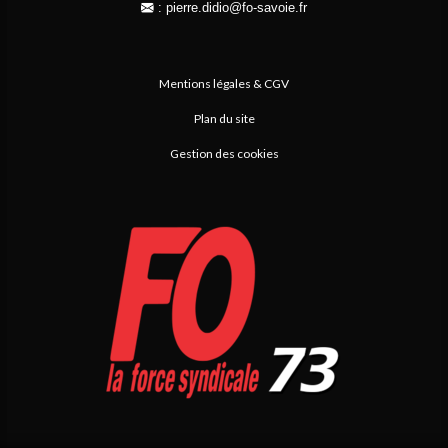
:
pierre.didio@fo-savoie.fr
Mentions légales & CGV
Plan du site
Gestion des cookies