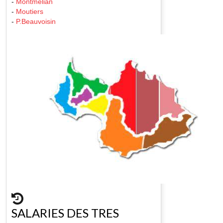
-
Montmelian
-
Moutiers
-
P.Beauvoisin
SALARIES DES TRES