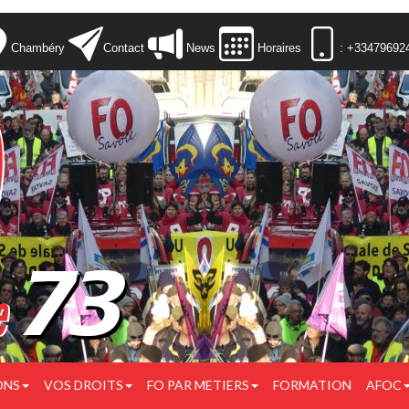
Chambéry
Contact
News
Horaires
: +33479692
ONS
VOS DROITS
FO PAR METIERS
FORMATION
AFOC