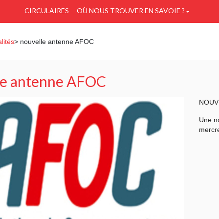
CIRCULAIRES
OÙ NOUS TROUVER EN SAVOIE ?
lités
> nouvelle antenne AFOC
le antenne AFOC
NOUV
Une n
mercre