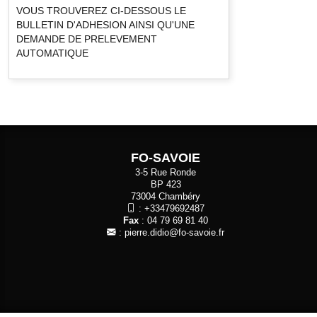
VOUS TROUVEREZ CI-DESSOUS LE
BULLETIN D'ADHESION AINSI QU'UNE
DEMANDE DE PRELEVEMENT
AUTOMATIQUE
FO-SAVOIE
3-5 Rue Ronde
BP 423
73004 Chambéry
:
+33479692487
Fax
: 04 79 69 81 40
:
pierre.didio@fo-savoie.fr