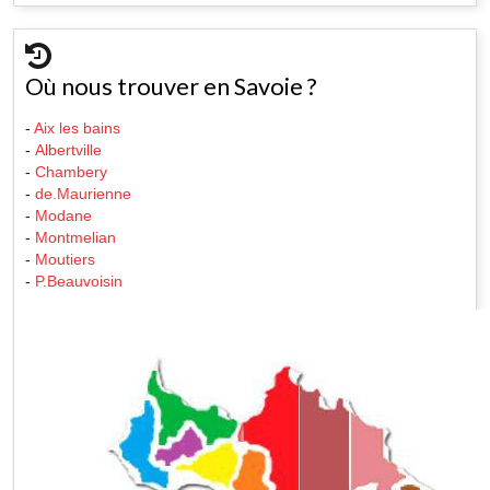
Où nous trouver en Savoie ?
-
Aix les bains
-
Albertville
-
Chambery
-
de.Maurienne
-
Modane
-
Montmelian
-
Moutiers
-
P.Beauvoisin