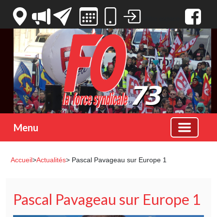
Votre espace
Menu
Accueil
>
Actualités
> Pascal Pavageau sur Europe 1
Pascal Pavageau sur Europe 1