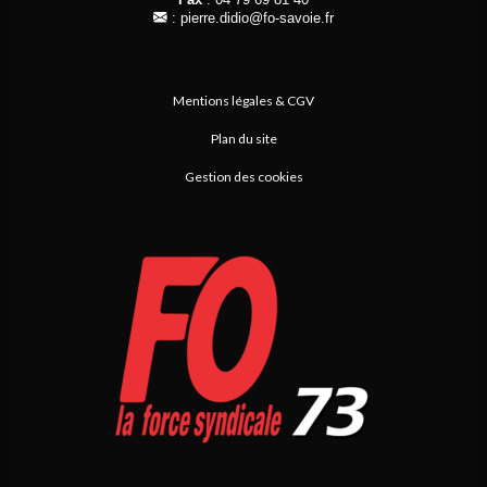
:
pierre.didio@fo-savoie.fr
Mentions légales & CGV
Plan du site
Gestion des cookies