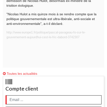
démission de Nicolas Hulot, désormais ex-ministre de la
trisition éologique.
"Nicolas Hulot a mis quinze mois à se rendre compte que la
politique gouvernementale est ultra-libérale, anti-sociale et
anti-environnementale", a-t-il déclaré.
http://www.europe1.fr/politique/pascal-pavageau-fo-sur-le-
gouvernement-aujourdhui-cest-le-fric-dabord-3742307
Toutes les actualités
Compte client