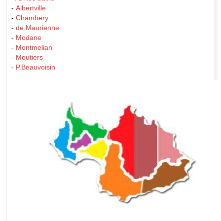
-
Albertville
-
Chambery
-
de.Maurienne
-
Modane
-
Montmelian
-
Moutiers
-
P.Beauvoisin