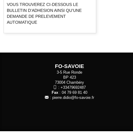
VOUS TROUVEREZ CI-DESSOUS LE
BULLETIN D'ADHESION AINSI QU'UNE
DEMANDE DE PRELEVEMENT
AUTOMATIQUE
FO-SAVOIE
3-5 Rue Ronde
BP 423
73004 Chambéry
:
+33479692487
Fax
: 04 79 69 81 40
:
pierre.didio@fo-savoie.fr