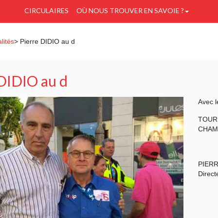
CIRCULAIRES
OÙ NOUS TROUVER EN SAVOIE ?
lités
> Pierre DIDIO au d
 DIDIO au d
Avec l
TOUR 
CHAM
PIERR
Direct