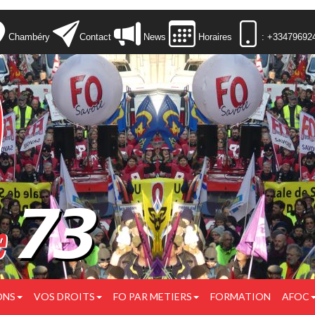
Chambéry
Contact
News
Horaires
: +33479692
ONS
VOS DROITS
FO PAR METIERS
FORMATION
AFOC