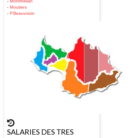
-
Montmelian
-
Moutiers
-
P.Beauvoisin
SALARIES DES TRES