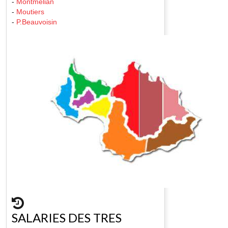
-
Montmelian
-
Moutiers
-
P.Beauvoisin
SALARIES DES TRES