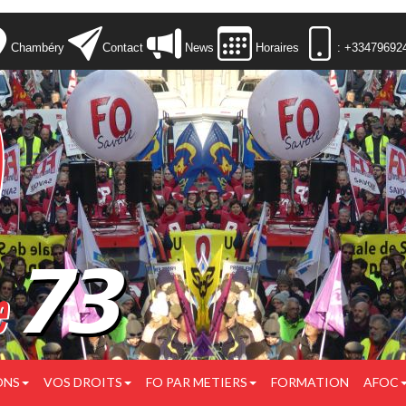
Chambéry
Contact
News
Horaires
: +33479692
ONS
VOS DROITS
FO PAR METIERS
FORMATION
AFOC