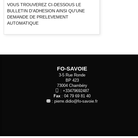
VOUS TROUVEREZ CI-DESSOUS LE
BULLETIN D'ADHESION AINSI QU'UNE
DEMANDE DE PRELEVEMENT
AUTOMATIQUE
FO-SAVOIE
3-5 Rue Ronde
BP 423
73004 Chambéry
:
+33479692487
Fax
: 04 79 69 81 40
:
pierre.didio@fo-savoie.fr