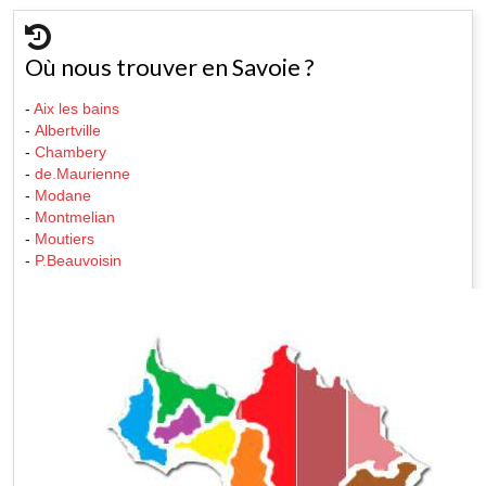
Où nous trouver en Savoie ?
-
Aix les bains
-
Albertville
-
Chambery
-
de.Maurienne
-
Modane
-
Montmelian
-
Moutiers
-
P.Beauvoisin