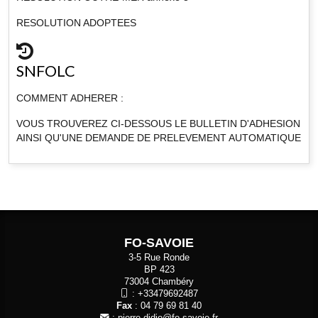
RESOLUTION ADOPTEES
SNFOLC
COMMENT ADHERER :
VOUS TROUVEREZ CI-DESSOUS LE BULLETIN D'ADHESION
AINSI QU'UNE DEMANDE DE PRELEVEMENT AUTOMATIQUE
FO-SAVOIE
3-5 Rue Ronde
BP 423
73004 Chambéry
:
+33479692487
Fax
: 04 79 69 81 40
:
pierre.didio@fo-savoie.fr