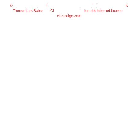
© 2026
Agence Web Thonon Les Bains
-
Référencement Google
Thonon Les Bains
Clic And Go
création site internet thonon
clicandgo.com