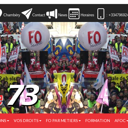
Chambéry
Contact
News
Horaires
: +33479692
ONS
VOS DROITS
FO PAR METIERS
FORMATION
AFOC