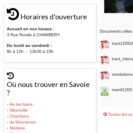
Horaires d'ouverture
Accueil en nos locaux :
Documents utiles 
3 Rue Ronde à CHAMBERY.
tract12092
Du lundi au vendredi :
8h à 12h - 13h30 à 19h.
tract_inter
resolutionu
Où nous trouver en Savoie
manif1209.
?
-
Aix les bains
-
Albertville
Toutes les act
-
Chambery
-
de.Maurienne
-
Modane