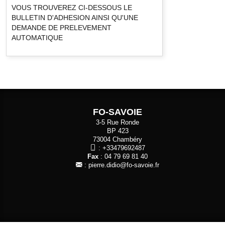
VOUS TROUVEREZ CI-DESSOUS LE
BULLETIN D'ADHESION AINSI QU'UNE
DEMANDE DE PRELEVEMENT
AUTOMATIQUE
FO-SAVOIE
3-5 Rue Ronde
BP 423
73004 Chambéry
:
+33479692487
Fax
: 04 79 69 81 40
:
pierre.didio@fo-savoie.fr