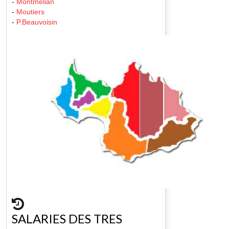
-
Montmelian
-
Moutiers
-
P.Beauvoisin
SALARIES DES TRES