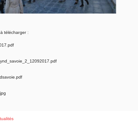
à télécharger :
017.pdf
synd_savoie_2_12092017.pdf
dsavoie.pdf
jpg
ualités