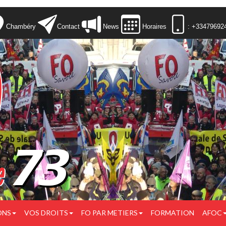
Chambéry
Contact
News
Horaires
: +33479692
ONS
VOS DROITS
FO PAR METIERS
FORMATION
AFOC