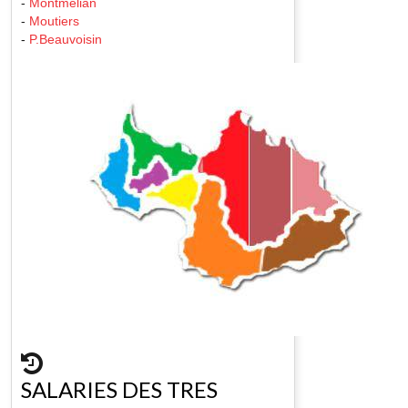
-
Montmelian
-
Moutiers
-
P.Beauvoisin
SALARIES DES TRES