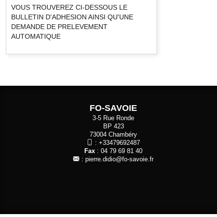
VOUS TROUVEREZ CI-DESSOUS LE
BULLETIN D'ADHESION AINSI QU'UNE
DEMANDE DE PRELEVEMENT
AUTOMATIQUE
FO-SAVOIE
3-5 Rue Ronde
BP 423
73004 Chambéry
:
+33479692487
Fax
: 04 79 69 81 40
:
pierre.didio@fo-savoie.fr