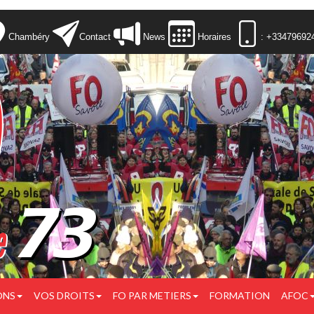
Chambéry
Contact
News
Horaires
: +33479692
ONS
VOS DROITS
FO PAR METIERS
FORMATION
AFOC