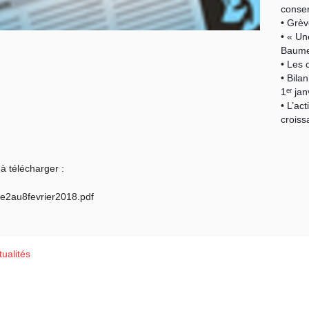
conser
• Grèv
• « Un
Baumet
• Les 
• Bila
1ᵉʳ ja
• L’ac
croiss
à télécharger :
2au8fevrier2018.pdf
ualités