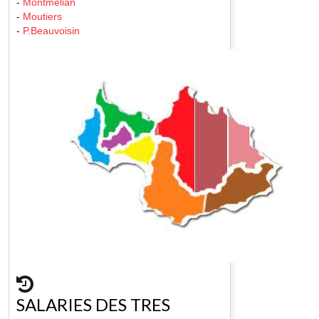
-
Montmelian
-
Moutiers
-
P.Beauvoisin
SALARIES DES TRES