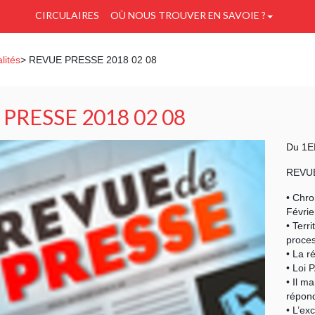
CIRCULAIRES
OÙ NOUS TROUVER EN SAVOIE ?
lités
> REVUE PRESSE 2018 02 08
PRESSE 2018 02 08
Du 1E
REVUE
• Chr
Févrie
• Terr
proces
• La r
• Loi 
• Il m
répond
• L’ex