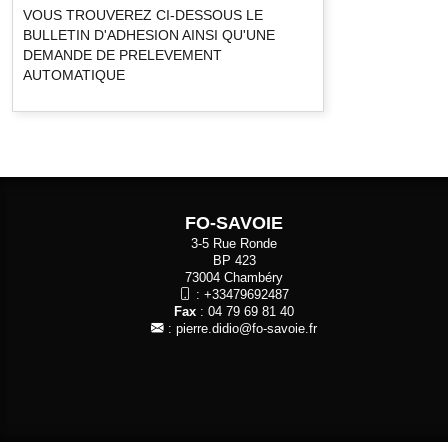
VOUS TROUVEREZ CI-DESSOUS LE
BULLETIN D'ADHESION AINSI QU'UNE
DEMANDE DE PRELEVEMENT
AUTOMATIQUE
FO-SAVOIE
3-5 Rue Ronde
BP 423
73004 Chambéry
:
+33479692487
Fax
: 04 79 69 81 40
:
pierre.didio@fo-savoie.fr