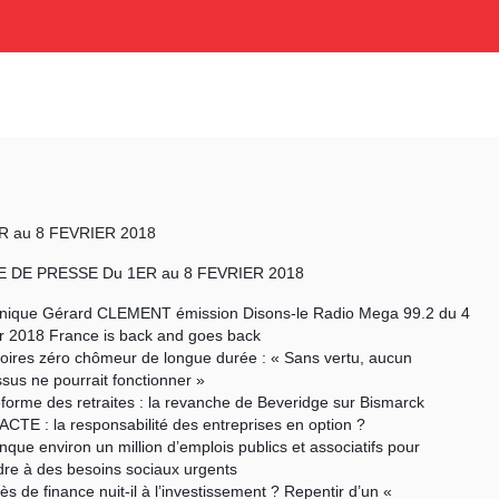
R au 8 FEVRIER 2018
 DE PRESSE Du 1ER au 8 FEVRIER 2018
onique Gérard CLEMENT émission Disons-le Radio Mega 99.2 du 4
r 2018 France is back and goes back
itoires zéro chômeur de longue durée : « Sans vertu, aucun
sus ne pourrait fonctionner »
éforme des retraites : la revanche de Beveridge sur Bismarck
PACTE : la responsabilité des entreprises en option ?
anque environ un million d’emplois publics et associatifs pour
re à des besoins sociaux urgents
cès de finance nuit-il à l’investissement ? Repentir d’un «