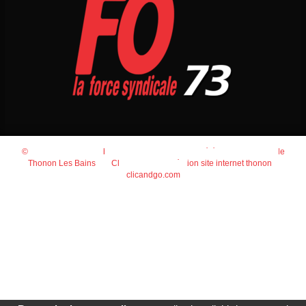
© 2026
Agence Web Thonon Les Bains
-
Référencement Google
Thonon Les Bains
Clic And Go
création site internet thonon
clicandgo.com