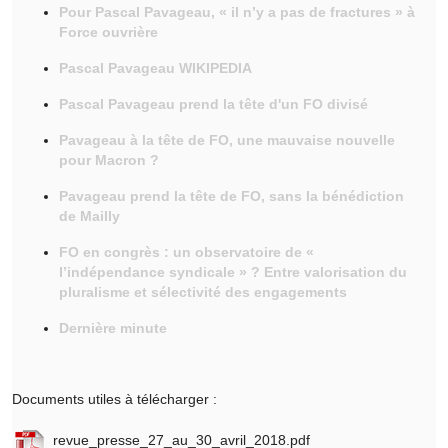
Pour Pascal Pavageau, « il n’y a pas de fractures » à
Force ouvrière
Pascal Pavageau WIKIPEDIA
Pascal Pavageau prend la tête d'un FO divisé
Pavageau à la tête de FO, une mauvaise nouvelle
pour Macron ?
Pavageau prend la tête de FO, sans la bénédiction
de Mailly
FO en congrès : un observatoire de «
l’indépendance syndicale » ? Entre valorisation du
pluralisme et sélectivité des engagements
Dernière minute
Documents utiles à télécharger :
revue_presse_27_au_30_avril_2018.pdf