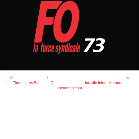
© 2026
Agence Web Thonon Les Bains
-
Référencement Google
Thonon Les Bains
Clic And Go
création site internet thonon
clicandgo.com