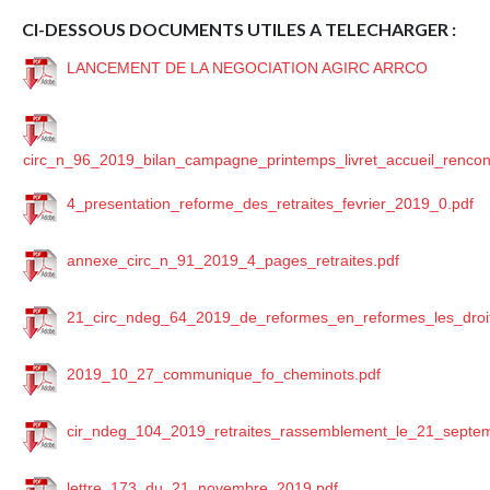
CI-DESSOUS DOCUMENTS UTILES A TELECHARGER :
LANCEMENT DE LA NEGOCIATION AGIRC ARRCO
circ_n_96_2019_bilan_campagne_printemps_livret_accueil_rencont
4_presentation_reforme_des_retraites_fevrier_2019_0.pdf
annexe_circ_n_91_2019_4_pages_retraites.pdf
21_circ_ndeg_64_2019_de_reformes_en_reformes_les_droits_
2019_10_27_communique_fo_cheminots.pdf
cir_ndeg_104_2019_retraites_rassemblement_le_21_septe
lettre_173_du_21_novembre_2019.pdf