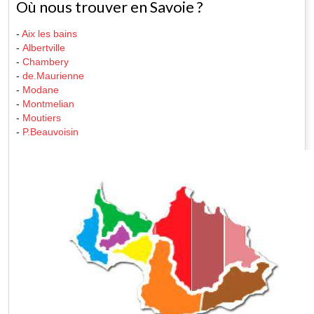
Où nous trouver en Savoie ?
-
Aix les bains
-
Albertville
-
Chambery
-
de.Maurienne
-
Modane
-
Montmelian
-
Moutiers
-
P.Beauvoisin