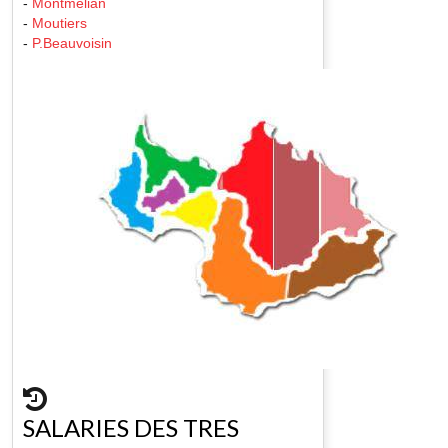
-
Montmelian
-
Moutiers
-
P.Beauvoisin
SALARIES DES TRES