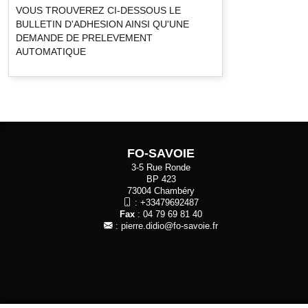
VOUS TROUVEREZ CI-DESSOUS LE
BULLETIN D'ADHESION AINSI QU'UNE
DEMANDE DE PRELEVEMENT
AUTOMATIQUE
FO-SAVOIE
3-5 Rue Ronde
BP 423
73004 Chambéry
:
+33479692487
Fax
: 04 79 69 81 40
:
pierre.didio@fo-savoie.fr