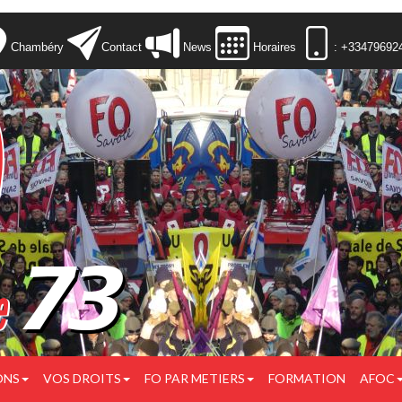
Chambéry
Contact
News
Horaires
: +33479692
ONS
VOS DROITS
FO PAR METIERS
FORMATION
AFOC