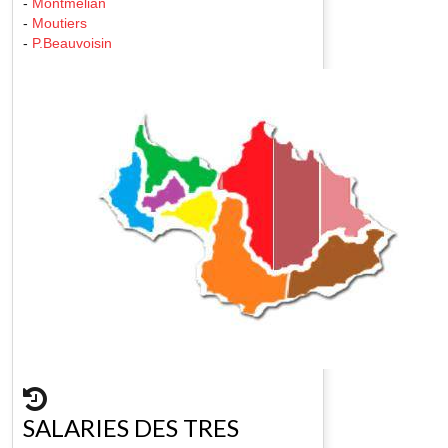
-
Montmelian
-
Moutiers
-
P.Beauvoisin
SALARIES DES TRES