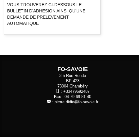
VOUS TROUVEREZ CI-DESSOUS LE
BULLETIN D'ADHESION AINSI QU'UNE
DEMANDE DE PRELEVEMENT
AUTOMATIQUE
FO-SAVOIE
3-5 Rue Ronde
BP 423
73004 Chambéry
:
+33479692487
Fax
: 04 79 69 81 40
:
pierre.didio@fo-savoie.fr