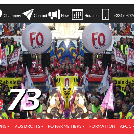
Chambéry
Contact
News
Horaires
: +33479692
ONS
VOS DROITS
FO PAR METIERS
FORMATION
AFOC