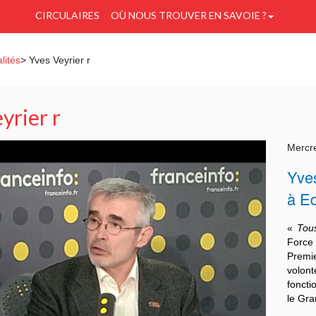
CIRCULAIRES
OÙ NOUS TROUVER EN SAVOIE ?
lités
> Yves Veyrier r
yrier r
Mercre
Yve
à Ed
«
Tous
Force 
Premie
volont
foncti
le Gra