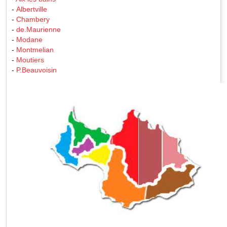
-
Albertville
-
Chambery
-
de.Maurienne
-
Modane
-
Montmelian
-
Moutiers
-
P.Beauvoisin