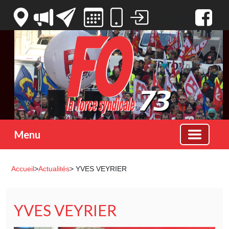
Votre espace
Menu
Accueil
>
Actualités
> YVES VEYRIER
YVES VEYRIER