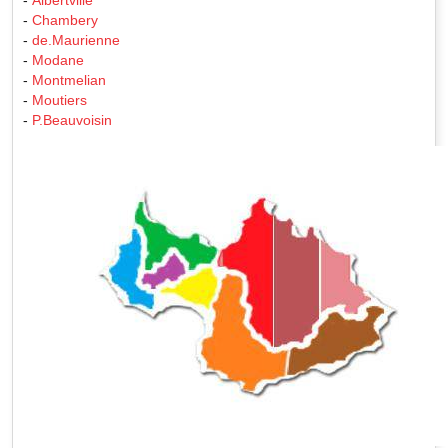
-
Chambery
-
de.Maurienne
-
Modane
-
Montmelian
-
Moutiers
-
P.Beauvoisin